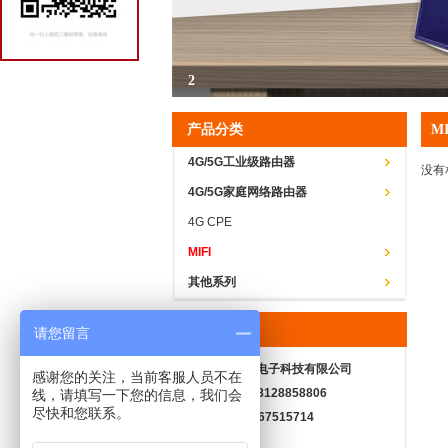
2
1
工业级4G路由器
4G插卡路由器 CPE
产品分类
MI
高性价比4G路由器
4G/5G工业级路由器
没有
4G/5G家庭网络路由器
4G CPE
MIFI
其他系列
联系我们
请您留言
深圳市创百欧电子科技有限公司
感谢您的关注，当前客服人员不在
电话/微信： 18128858806
线，请填写一下您的信息，我们会
尽快和您联系。
QQ：3467515714
唐先生